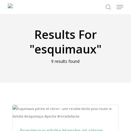
Menu
Skip
to
search
main
content
Results For
"esquimaux"
9 results found
Esquimaux pêche blanche et citron