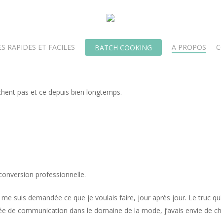
S RAPIDES ET FACILES
A PROPOS
C
BATCH COOKING
âchent pas et ce depuis bien longtemps.
econversion professionnelle.
e suis demandée ce que je voulais faire, jour après jour. Le truc qui
gée de communication dans le domaine de la mode, j’avais envie de 