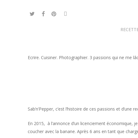
Skip
to
twitter
facebook
pinterest
instagram
main
content
RECETTE
Ecrire. Cuisiner. Photographier. 3 passions qui ne me l
Sab’n’Pepper, c’est l’histoire de ces passions et d’une r
En 2015, à l’annonce d’un licenciement économique, je m
coucher avec la banane. Après 6 ans en tant que char