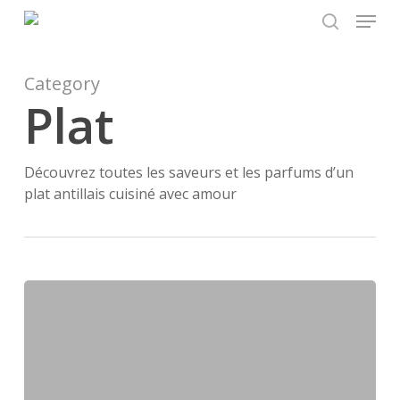
Menu
Skip
to
search
main
content
Category
Plat
Découvrez toutes les saveurs et les parfums d’un
plat antillais cuisiné avec amour