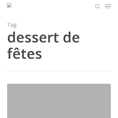
Menu
Skip
to
search
main
content
Tag
dessert de
fêtes