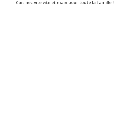
Cuisinez vite vite et main pour toute la famille !
Easy Dinner – La méthode pour savoir ce que tu manges
ce soir