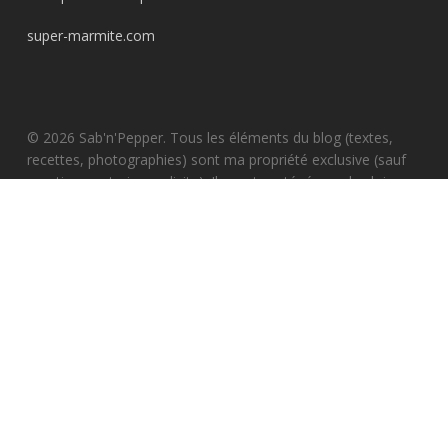
super-marmite.com
© 2026 Sab'n'Pepper. Tous les éléments du blog (textes,
recettes, photographies) sont ma propriété exclusive (sauf
mention contraire explicite). Ils sont protégés par les lois
relatives aux droits d'auteurs et à la propriété intellectuelle.
Sauf autorisation formelle écrite et préalable, toute
reproduction, de tout ou en partie, par quelque moyen ou
procédé que ce soit, pour des fins autres que celles
d'utilisation personnelle, est strictement interdite. Copyright
© 2015-2019 Sab'n'Pepper - Tout droits réservés - All Rights
Reserved
facebook
pinterest
instagram