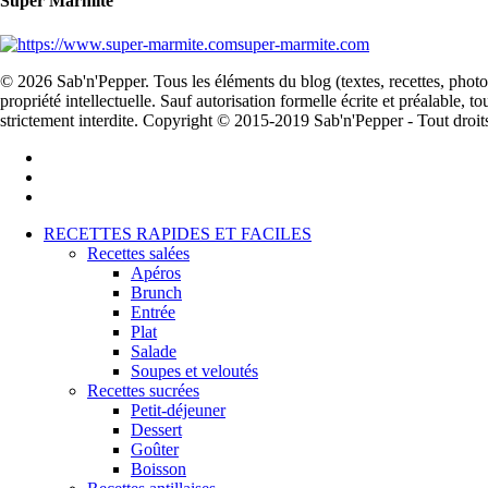
Super Marmite
super-marmite.com
© 2026 Sab'n'Pepper. Tous les éléments du blog (textes, recettes, photogr
propriété intellectuelle. Sauf autorisation formelle écrite et préalable, 
strictement interdite. Copyright © 2015-2019 Sab'n'Pepper - Tout droit
facebook
pinterest
instagram
Close
RECETTES RAPIDES ET FACILES
Menu
Recettes salées
Apéros
Brunch
Entrée
Plat
Salade
Soupes et veloutés
Recettes sucrées
Petit-déjeuner
Dessert
Goûter
Boisson