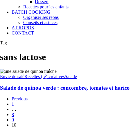
Dessert
Recettes pour les enfants
BATCH COOKING
Organiser ses repas
Conseils et astuces
A PROPOS
CONTACT
Tag
sans lactose
Envie de salé
Recettes (ré)-créatives
Salade
Salade de quinoa verde : concombre, tomates et haricot
Previous
1
…
8
9
10