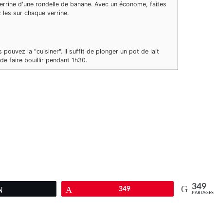
rrine d'une rondelle de banane. Avec un économe, faites
les sur chaque verrine.
 pouvez la "cuisiner". Il suffit de plonger un pot de lait
e faire bouillir pendant 1h30.
349
Tweetez
Épingle
349
PARTAGES