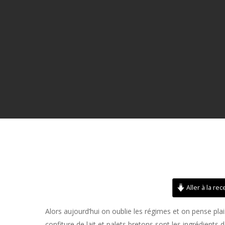
Aller à la rec
Hit enter to search or ESC to close
Alors aujourd’hui on oublie les régimes et on pense plai
confiture de lait et palets bretons sont les ingrédients d