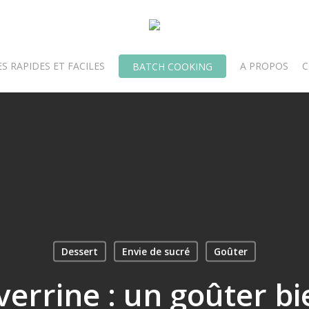
S RAPIDES ET FACILES
A PROPOS
C
BATCH COOKING
Dessert
Envie de sucré
Goûter
verrine : un goûter 