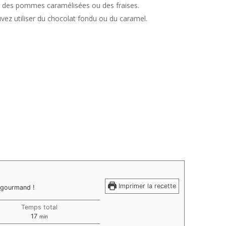
er des pommes caramélisées ou des fraises.
ouvez utiliser du chocolat fondu ou du caramel.
Imprimer la recette
t gourmand !
Temps total
minutes
17
min