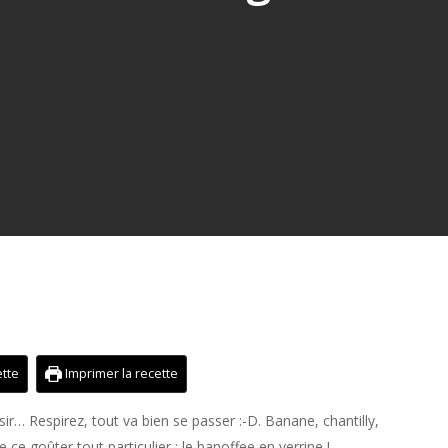
ette
Imprimer la recette
sir… Respirez, tout va bien se passer :-D. Banane, chantilly,
e ce goûter tout particulier : le banoffee en verrine !