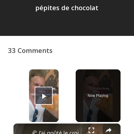
pépites de chocolat
33 Comments
×
Now Playing
Play Video
×
🥐 J’ai goûté le croissant le plus bizarre du Vietnam… et j’ai regretté !