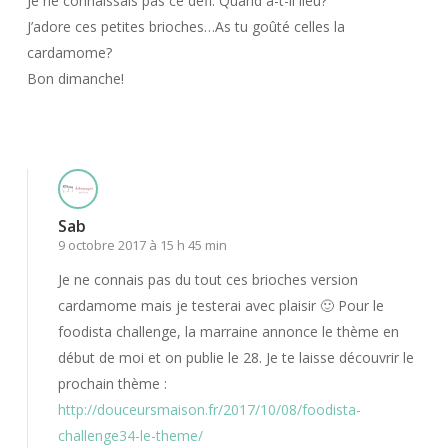
Je ne connaissais pas ce défi. Quand a-t-il lieu?
J’adore ces petites brioches…As tu goûté celles la
cardamome?
Bon dimanche!
Répondre
Sab
9 octobre 2017 à 15 h 45 min
Je ne connais pas du tout ces brioches version
cardamome mais je testerai avec plaisir 🙂 Pour le
foodista challenge, la marraine annonce le thème en
début de moi et on publie le 28. Je te laisse découvrir le
prochain thème :
http://douceursmaison.fr/2017/10/08/foodista-
challenge34-le-theme/