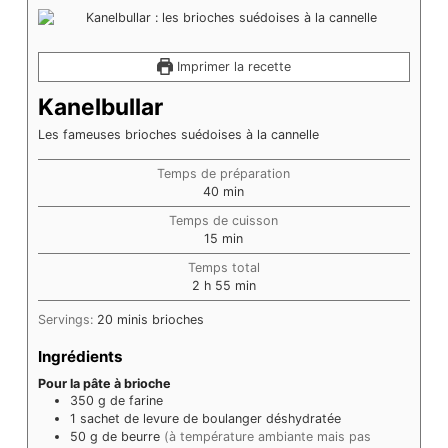
Imprimer la recette
Kanelbullar
Les fameuses brioches suédoises à la cannelle
Temps de préparation
minutes
40
min
Temps de cuisson
minutes
15
min
Temps total
heures
minutes
2
h
55
min
Servings:
20
minis brioches
Ingrédients
Pour la pâte à brioche
350
g
de farine
1
sachet
de levure de boulanger déshydratée
50
g
de beurre
(à température ambiante mais pas