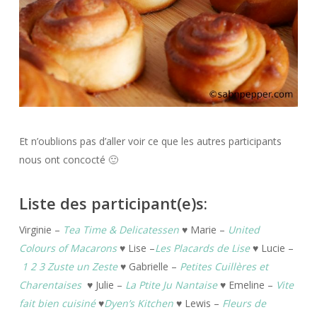
Et n’oublions pas d’aller voir ce que les autres participants
nous ont concocté 🙂
Liste des participant(e)s:
Virginie –
Tea Time & Delicatessen
♥ Marie –
United
Colours of Macarons
♥ Lise –
Les Placards de Lise
♥ Lucie –
1 2 3 Zuste un Zeste
♥ Gabrielle –
Petites Cuillères et
Charentaises
♥ Julie –
La Ptite Ju Nantaise
♥ Emeline –
Vite
fait bien cuisiné
♥
Dyen’s Kitchen
♥ Lewis –
Fleurs de