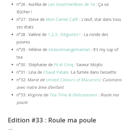
n°26 : Aurélia de
Les Gourmandises de Ya
: Ça va
Bûcher !
n°27 : Steve de
Mon Carnet Café
: L’œuf, star dans tous
ses états
n°28 : Valérie de
1,2,3…Dégustez !
: La ronde des
poivres
n°29 : Hélène de
Keskonmangemaman
: It’s my cup of
tea
n°30 : Stéphanie de
Fil et Croq
: Saveur Mojito
n°31 : Lina de
Chaud Patate
:La fumée dans l’assiette
n°32:
Marie de
United Colours of Macarons
: Cuisinons
avec notre âme d’enfant
n°33:
Virginie de
Tea Time & Delicatessen
: Roule ma
poule
Edition #33 : Roule ma poule