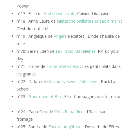
Power
n°17 : Elise de
And so we cook
: Cuisine Libanaise
n°18 : Anne Laure de
Nietzsche paillettes et sac à main
:
C’est du tout cru!
n°19 : Angelique de
Angel’s
Recettes : L’inde s’habille de
rose
n°20: Sarah-Eden de
Les Trois Madeleines
: Pin-up your
day
n°21 : Émilie de
Émilie Sweetness
: Les petits plats dans
les grands
n°22 : Didoo de
Deviously Sweet Pâtisserie
: Back to
School
n°23 :
Gourmand et Bio
: Fête-Campagne pour le melon
!
n°24 : Papa Rico de
Chez Papa Rico
: L’Italie sans
fromage
n°25 : Sandra de
Encore un gâteau
: Desserts de Fêtes