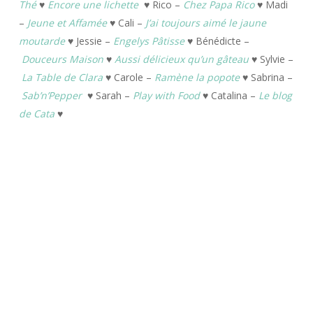
Thé
♥
Encore une lichette
♥ Rico –
Chez Papa Rico
♥ Madi
–
Jeune et Affamée
♥ Cali –
J’ai toujours aimé le jaune
moutarde
♥ Jessie –
Engelys Pâtisse
♥ Bénédicte –
Douceurs Maison
♥
Aussi délicieux qu’un gâteau
♥ Sylvie –
La Table de Clara
♥ Carole –
Ramène la popote
♥ Sabrina –
Sab’n’Pepper
♥ Sarah –
Play with Food
♥ Catalina –
Le blog
de Cata
♥