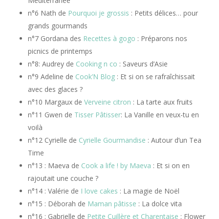
Méditerranée
n°6 Nath de
Pourquoi je grossis
: Petits délices… pour
grands gourmands
n°7 Gordana des
Recettes à gogo
: Préparons nos
picnics de printemps
n°8: Audrey de
Cooking n co
: Saveurs d’Asie
n°9 Adeline de
Cook’N Blog
: Et si on se rafraîchissait
avec des glaces ?
n°10 Margaux de
Verveine citron
: La tarte aux fruits
n°11 Gwen de
Tisser Pâtisser
: La Vanille en veux-tu en
voilà
n°12 Cyrielle de
Cyrielle Gourmandise
: Autour d’un Tea
Time
n°13 : Maeva de
Cook a life ! by Maeva
: Et si on en
rajoutait une couche ?
n°14 : Valérie de
I love cakes
: La magie de Noël
n°15 : Déborah de
Maman pâtisse
: La dolce vita
n°16 : Gabrielle de
Petite Cuillère et Charentaise
: Flower