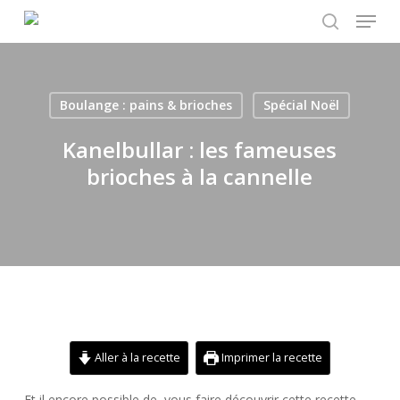
Menu
Skip
to
search
main
content
Boulange : pains & brioches
Spécial Noël
Kanelbullar : les fameuses
brioches à la cannelle
Aller à la recette
Imprimer la recette
Et il encore possible de vous faire découvrir cette recette