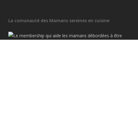
La comunauté des Mamans sereines en cuisine
Super Marmite
super-marmite.com