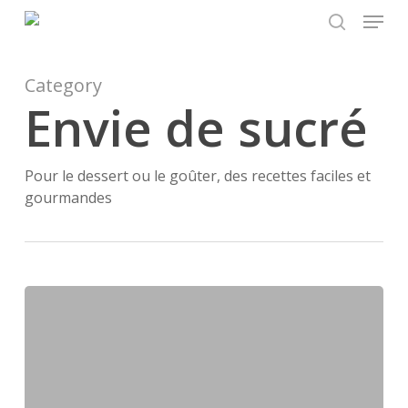
Menu
Skip
to
search
main
content
Category
Envie de sucré
Pour le dessert ou le goûter, des recettes faciles et
gourmandes