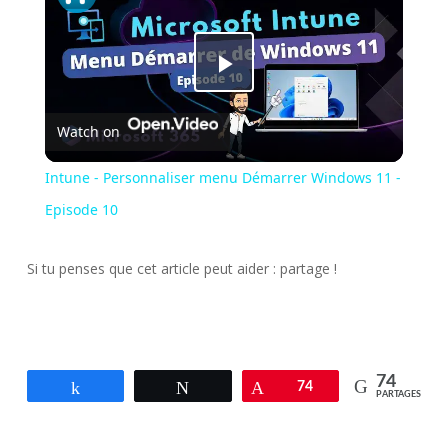
Play
Watch on
Video
Intune - Personnaliser menu Démarrer Windows 11 -
Episode 10
Si tu penses que cet article peut aider : partage !
74
Partagez
Tweetez
Épingle
74
PARTAGES