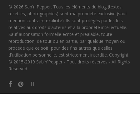
© 2026 Sab'n'Pepper. Tous les éléments du blog (textes,
recettes, photographies) sont ma propriété exclusive (sauf
mention contraire explicite). Ils sont protégés par les lois
relatives aux droits d'auteurs et à la propriété intellectuelle.
Sauf autorisation formelle écrite et préalable, toute
reproduction, de tout ou en partie, par quelque moyen ou
procédé que ce soit, pour des fins autres que celles
d'utilisation personnelle, est strictement interdite. Copyright
© 2015-2019 Sab'n'Pepper - Tout droits réservés - All Rights
Reserved
facebook
pinterest
instagram