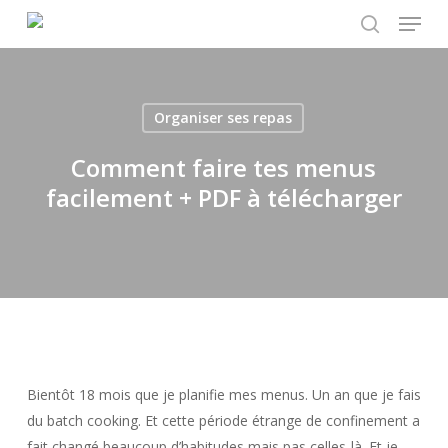
Menu
Skip
to
search
main
content
Organiser ses repas
Comment faire tes menus
facilement + PDF à télécharger
Bientôt 18 mois que je planifie mes menus. Un an que je fais
du batch cooking. Et cette période étrange de confinement a
fait changé beaucoup d’habitudes mais pas celles-là. Et je