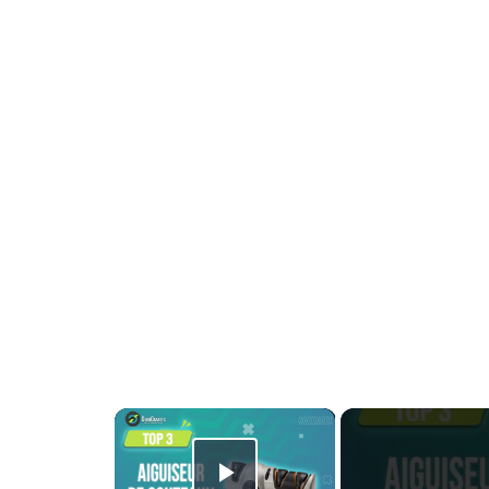
Lasagnes au thon :
une recette familiale
facile
Blog Post
×