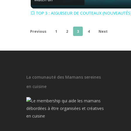
💥 TOP 3 : AIGUISEUR DE COUTEAUX (NOUVEAUTÉS) 2
Previous
1
2
3
4
Next
La comunauté des Mamans sereines
en cuisine