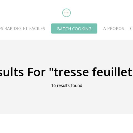
S RAPIDES ET FACILES
A PROPOS
C
BATCH COOKING
sults For
"tresse feuille
16 results found