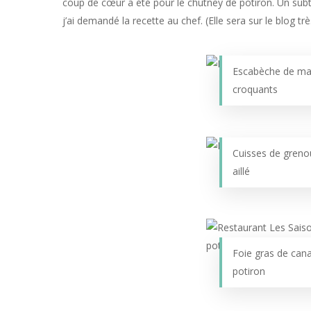
coup de cœur a été pour le chutney de potiron. Un subt
j’ai demandé la recette au chef. (Elle sera sur le blog t
Escabèche de ma
croquants
Cuisses de grenou
aillé
Foie gras de cana
potiron