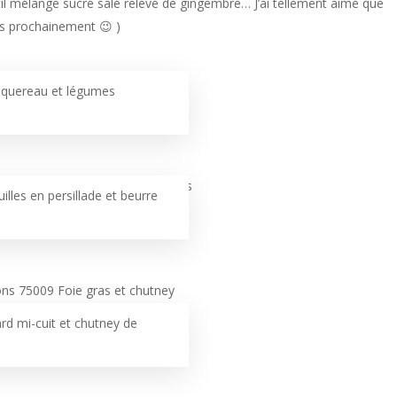
il mélange sucré salé relevé de gingembre… J’ai tellement aimé que
rès prochainement 😉 )
quereau et légumes
illes en persillade et beurre
rd mi-cuit et chutney de