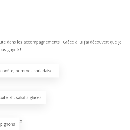
te dans les accompagnements. Grâce à lui j’ai découvert que je
t pas gagné !
 confite, pommes sarladaises
ite 7h, salsifis glacés
mpignons