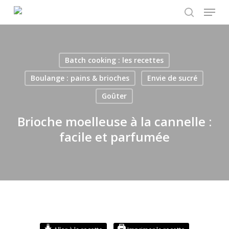
Menu
Skip
to
search
main
content
Batch cooking : les recettes
Boulange : pains & brioches
Envie de sucré
Goûter
Brioche moelleuse à la cannelle :
facile et parfumée