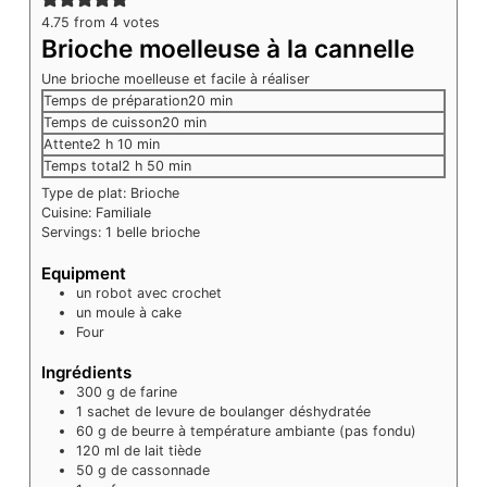
4.75
from
4
votes
Brioche moelleuse à la cannelle
Une brioche moelleuse et facile à réaliser
minutes
Temps de préparation
20
min
minutes
Temps de cuisson
20
min
heures
minutes
Attente
2
h
10
min
heures
minutes
Temps total
2
h
50
min
Type de plat:
Brioche
Cuisine:
Familiale
Servings:
1
belle brioche
Equipment
un robot avec crochet
un moule à cake
Four
Ingrédients
300
g
de farine
1
sachet de levure de boulanger déshydratée
60
g
de beurre à température ambiante
(pas fondu)
120
ml
de lait tiède
50
g
de cassonnade