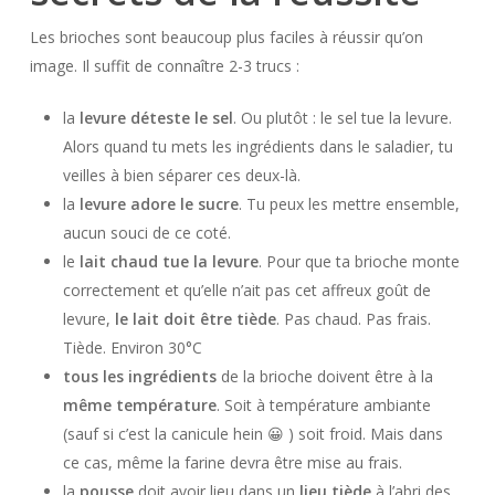
Les brioches sont beaucoup plus faciles à réussir qu’on
image. Il suffit de connaître 2-3 trucs :
la
levure déteste le sel
. Ou plutôt : le sel tue la levure.
Alors quand tu mets les ingrédients dans le saladier, tu
veilles à bien séparer ces deux-là.
la
levure adore le sucre
. Tu peux les mettre ensemble,
aucun souci de ce coté.
le
lait chaud tue la levure
. Pour que ta brioche monte
correctement et qu’elle n’ait pas cet affreux goût de
levure,
le lait doit être tiède
. Pas chaud. Pas frais.
Tiède. Environ 30°C
tous les ingrédients
de la brioche doivent être à la
même température
. Soit à température ambiante
(sauf si c’est la canicule hein 😀 ) soit froid. Mais dans
ce cas, même la farine devra être mise au frais.
la
pousse
doit avoir lieu dans un
lieu tiède
à l’abri des