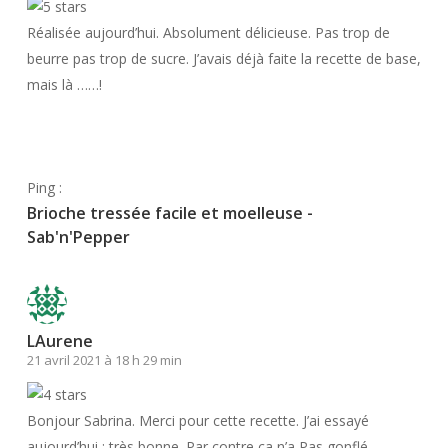
Réalisée aujourd’hui. Absolument délicieuse. Pas trop de
beurre pas trop de sucre. J’avais déjà faite la recette de base,
mais là ……!
Répondre
Ping :
Brioche tressée facile et moelleuse -
Sab'n'Pepper
LAurene
21 avril 2021 à 18 h 29 min
Bonjour Sabrina. Merci pour cette recette. J’ai essayé
aujourd’hui : très bonne. Par contre ça n’a Pas gonflé