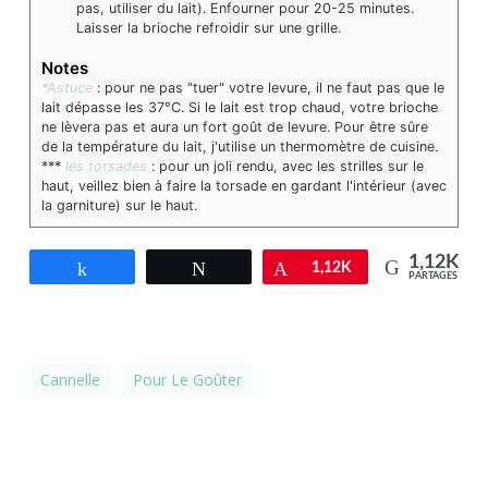
pas, utiliser du lait). Enfourner pour 20-25 minutes.
Laisser la brioche refroidir sur une grille.
Notes
*Astuce
: pour ne pas "tuer" votre levure, il ne faut pas que le
lait dépasse les 37°C. Si le lait est trop chaud, votre brioche
ne lèvera pas et aura un fort goût de levure. Pour être sûre
de la température du lait, j'utilise un thermomètre de cuisine.
***
les torsades
: pour un joli rendu, avec les strilles sur le
haut, veillez bien à faire la torsade en gardant l'intérieur (avec
la garniture) sur le haut.
1,12K
Partagez
Tweetez
Épingle
1,12K
PARTAGES
Cannelle
Pour Le Goûter