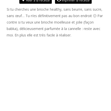
Aller à la recette
Imprimer la recette
Si tu cherches une brioche healthy, sans beurre, sans sucre,
sans œuf… Tu n’es définitivement pas au bon endroit 🙂 Par
contre si tu veux une brioche moelleuse et jolie (façon
babka), délicieusement parfumée à la cannelle : reste avec
moi. En plus elle est très facile à réaliser.