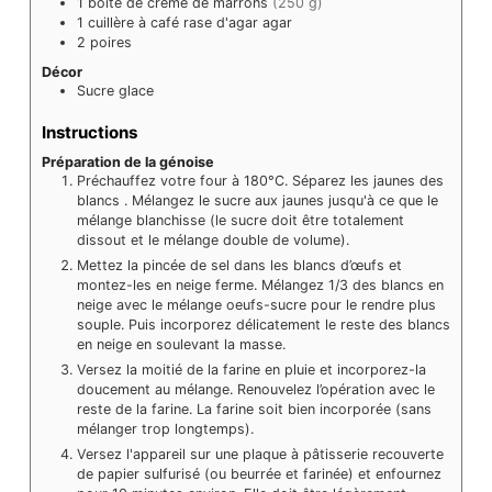
1
boîte
de crème de marrons
(250 g)
1
cuillère à café rase
d'agar agar
2
poires
Décor
Sucre glace
Instructions
Préparation de la génoise
Préchauffez votre four à 180°C. Séparez les jaunes des
blancs . Mélangez le sucre aux jaunes jusqu'à ce que le
mélange blanchisse (le sucre doit être totalement
dissout et le mélange double de volume).
Mettez la pincée de sel dans les blancs d’œufs et
montez-les en neige ferme. Mélangez 1/3 des blancs en
neige avec le mélange oeufs-sucre pour le rendre plus
souple. Puis incorporez délicatement le reste des blancs
en neige en soulevant la masse.
Versez la moitié de la farine en pluie et incorporez-la
doucement au mélange. Renouvelez l’opération avec le
reste de la farine. La farine soit bien incorporée (sans
mélanger trop longtemps).
Versez l'appareil sur une plaque à pâtisserie recouverte
de papier sulfurisé (ou beurrée et farinée) et enfournez