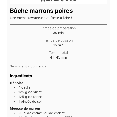
Imprimer la recette
Bûche marrons poires
Une bûche savoureuse et facile à faire !
Temps de préparation
minutes
30
min
Temps de cuisson
minutes
15
min
Temps total
heures
minutes
4
h
45
min
Servings:
8
gourmands
Ingrédients
Génoise
4
oeufs
125
g
de sucre
125
g
de farine
1
pincée de sel
Mousse de marron
20
cl
de crème liquide entière