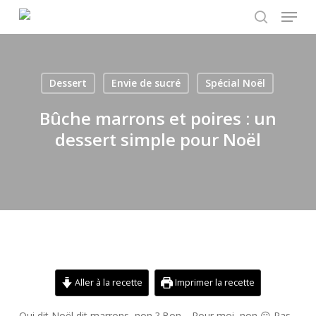
Menu
Skip
to
search
main
content
Dessert
Envie de sucré
Spécial Noël
Bûche marrons et poires : un
dessert simple pour Noël
Aller à la recette
Imprimer la recette
Qui dit Noël dit marrons, non ? Bon… Pour moi, non 😀 Pas