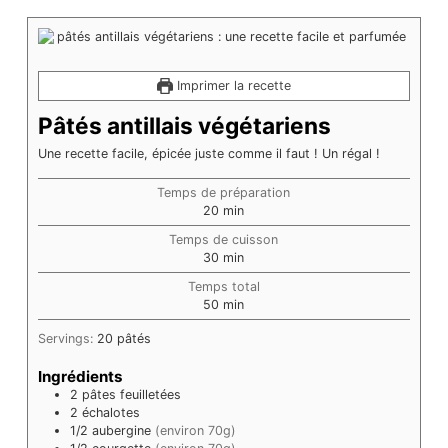
Imprimer la recette
Pâtés antillais végétariens
Une recette facile, épicée juste comme il faut ! Un régal !
Temps de préparation
minutes
20
min
Temps de cuisson
minutes
30
min
Temps total
minutes
50
min
Servings:
20
pâtés
Ingrédients
2
pâtes feuilletées
2
échalotes
1/2
aubergine
(environ 70g)