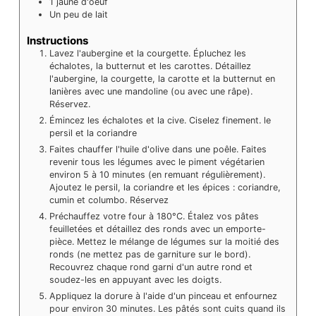
1
jaune d'oeuf
Un peu de lait
Instructions
Lavez l'aubergine et la courgette. Épluchez les
échalotes, la butternut et les carottes. Détaillez
l'aubergine, la courgette, la carotte et la butternut en
lanières avec une mandoline (ou avec une râpe).
Réservez.
Émincez les échalotes et la cive. Ciselez finement. le
persil et la coriandre
Faites chauffer l'huile d'olive dans une poêle. Faites
revenir tous les légumes avec le piment végétarien
environ 5 à 10 minutes (en remuant régulièrement).
Ajoutez le persil, la coriandre et les épices : coriandre,
cumin et columbo. Réservez
Préchauffez votre four à 180°C. Étalez vos pâtes
feuilletées et détaillez des ronds avec un emporte-
pièce. Mettez le mélange de légumes sur la moitié des
ronds (ne mettez pas de garniture sur le bord).
Recouvrez chaque rond garni d'un autre rond et
soudez-les en appuyant avec les doigts.
Appliquez la dorure à l'aide d'un pinceau et enfournez
pour environ 30 minutes. Les pâtés sont cuits quand ils