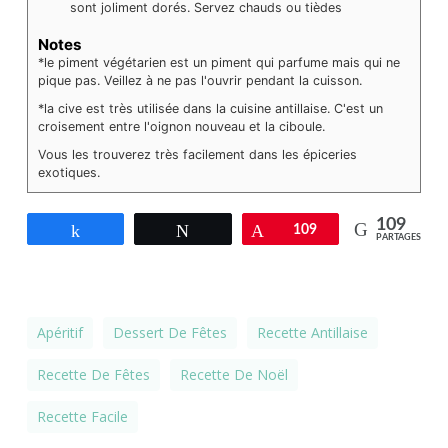
sont joliment dorés. Servez chauds ou tièdes
Notes
*le piment végétarien est un piment qui parfume mais qui ne
pique pas. Veillez à ne pas l'ouvrir pendant la cuisson.
*la cive est très utilisée dans la cuisine antillaise. C'est un
croisement entre l'oignon nouveau et la ciboule.
Vous les trouverez très facilement dans les épiceries
exotiques.
109
Partagez
Tweetez
Épingle
109
PARTAGES
Apéritif
Dessert De Fêtes
Recette Antillaise
Recette De Fêtes
Recette De Noël
Recette Facile