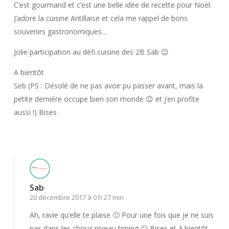
C’est gourmand et c’est une belle idée de recette pour Noël.
J’adore la cuisine Antillaise et cela me rappel de bons
souvenirs gastronomiques…
Jolie participation au défi cuisine des 2B Sab 😉
A bientôt
Seb (PS : Désolé de ne pas avoir pu passer avant, mais la
petite dernière occupe bien son monde 😉 et j’en profite
aussi !) Bises
Répondre
Sab
20 décembre 2017 à 0 h 27 min
Ah, ravie qu’elle te plaise 🙂 Pour une fois que je ne suis
pas dans les choux niveau timing 🙂 Bises et à bientôt