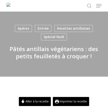
Menu
Skip
to
search
main
content
Apéros
Entrée
Recettes antillaises
Spécial Noël
Pâtés antillais végétariens : des
petits feuilletés à croquer !
Aller à la recette
Imprimer la recette