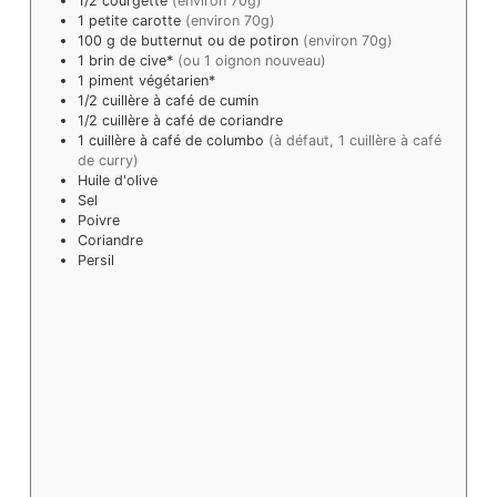
1/2
courgette
(environ 70g)
1
petite carotte
(environ 70g)
100
g
de butternut ou de potiron
(environ 70g)
1
brin de cive*
(ou 1 oignon nouveau)
1
piment végétarien*
1/2
cuillère à café
de cumin
1/2
cuillère à café
de coriandre
1
cuillère à café
de columbo
(à défaut, 1 cuillère à café
de curry)
Huile d'olive
Sel
Poivre
Coriandre
Persil