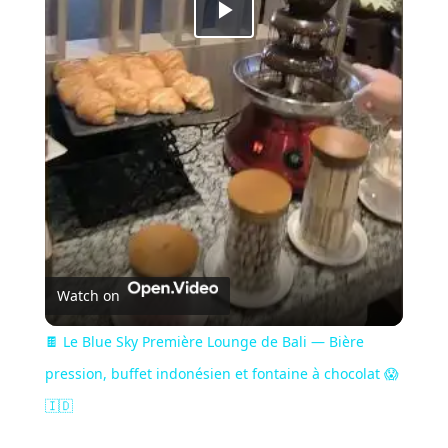
Play
Video
Watch on
🍫 Le Blue Sky Première Lounge de Bali — Bière
pression, buffet indonésien et fontaine à chocolat 😱
🇮🇩