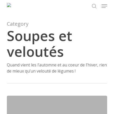
Menu
Skip
to
search
main
content
Category
Soupes et
veloutés
Quand vient les l’automne et au coeur de l’hiver, rien
de mieux qu’un velouté de légumes !