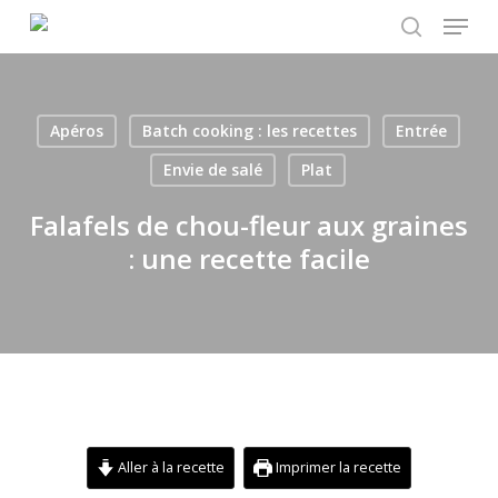
Menu
Skip
to
search
main
content
Apéros
Batch cooking : les recettes
Entrée
Envie de salé
Plat
Falafels de chou-fleur aux graines
: une recette facile
Aller à la recette
Imprimer la recette