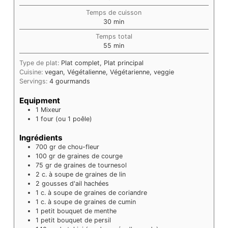
Temps de cuisson
minutes
30
min
Temps total
minutes
55
min
Type de plat:
Plat complet, Plat principal
Cuisine:
vegan, Végétalienne, Végétarienne, veggie
Servings:
4
gourmands
Equipment
1 Mixeur
1 four (ou 1 poêle)
Ingrédients
700
gr
de chou-fleur
100
gr
de graines de courge
75
gr
de graines de tournesol
2
c. à soupe
de graines de lin
2
gousses
d'ail hachées
1
c. à soupe
de graines de coriandre
1
c. à soupe
de graines de cumin
1
petit bouquet
de menthe
1
petit bouquet
de persil