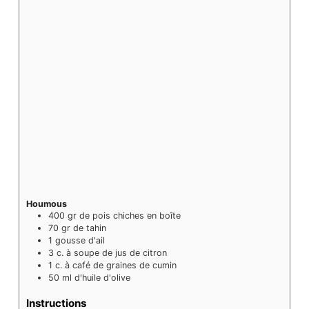
Houmous
400
gr
de pois chiches en boîte
70
gr
de tahin
1
gousse d'ail
3
c. à soupe
de jus de citron
1
c. à café
de graines de cumin
50
ml
d'huile d'olive
Instructions