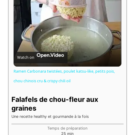
Watch on
Ramen Carbonara twistées, poulet katsu-like, petits pois,
chou chinois cru & crispy chili oil
Falafels de chou-fleur aux
graines
Une recette healthy et gourmande à la fois
Temps de préparation
minutes
25
min