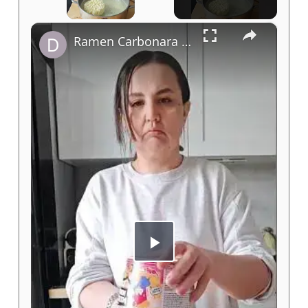
×
Ramen Carbonara twistées, poulet katsu-like, petits pois, chou chinois cru & crispy chili oil
Play
Video