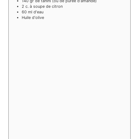
140
gr
de tahini (ou de purée d'amande)
2
c. à soupe
de citron
60
ml
d'eau
Huile d'olive