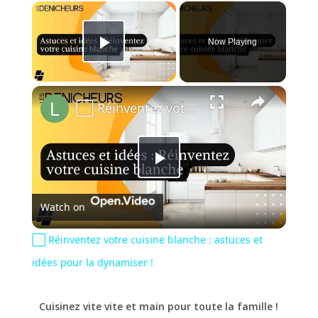
×
Now Playing
Play Video
×
⬜️ Réinventez votre cuisine blanche : astuces et idées pour la dynamiser !
Play
Watch on
Video
⬜️ Réinventez votre cuisine blanche : astuces et
idées pour la dynamiser !
Cuisinez vite vite et main pour toute la famille !