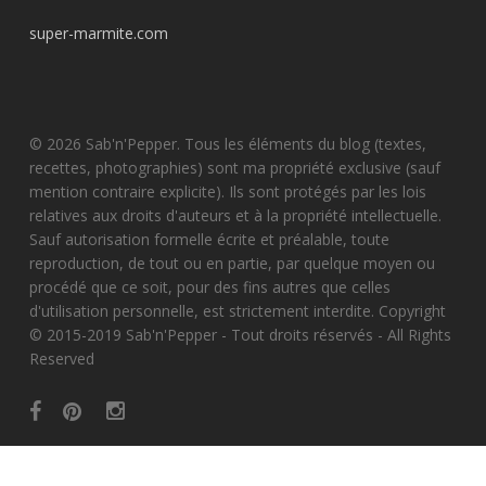
super-marmite.com
© 2026 Sab'n'Pepper. Tous les éléments du blog (textes,
recettes, photographies) sont ma propriété exclusive (sauf
mention contraire explicite). Ils sont protégés par les lois
relatives aux droits d'auteurs et à la propriété intellectuelle.
Sauf autorisation formelle écrite et préalable, toute
reproduction, de tout ou en partie, par quelque moyen ou
procédé que ce soit, pour des fins autres que celles
d'utilisation personnelle, est strictement interdite. Copyright
© 2015-2019 Sab'n'Pepper - Tout droits réservés - All Rights
Reserved
facebook
pinterest
instagram