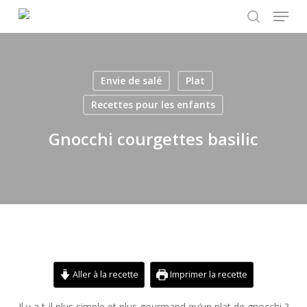
Menu
Skip
to
search
main
content
Envie de salé
Plat
Recettes pour les enfants
Gnocchi courgettes basilic
Aller à la recette
Imprimer la recette
Il y a t-il plus simple et plus gourmand qu’un plat de gnocchi ?