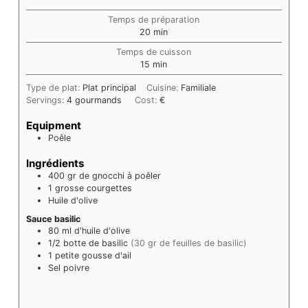
Temps de préparation
minutes
20
min
Temps de cuisson
minutes
15
min
Type de plat:
Plat principal
Cuisine:
Familiale
Servings:
4
gourmands
Cost:
€
Equipment
Poêle
Ingrédients
400
gr
de gnocchi à poêler
1
grosse courgettes
Huile d'olive
Sauce basilic
80
ml
d'huile d'olive
1/2
botte de basilic
(30 gr de feuilles de basilic)
1
petite gousse d'ail
Sel poivre