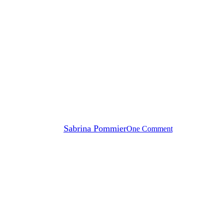
Envie de sucré
Goûter
Recettes antillaises
 ananas coco : pour un goûter en
By
Sabrina Pommier
One Comment