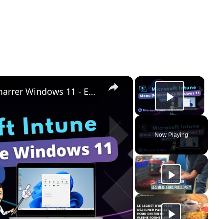
×
×
Intune - Personnaliser menu Démarrer Windows 11 - Episode 10
Play Vi
Now Playing
ay
deo