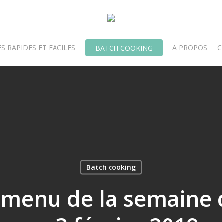
S RAPIDES ET FACILES
A PROPOS
C
BATCH COOKING
Batch cooking
 menu de la semaine d