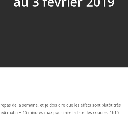
au 3 février 2019
repas de la semaine, et je dois dire que les effets sont plutôt très
di matin + 15 minutes max pour faire la liste des courses. 1h15