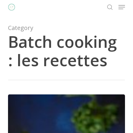
Menu
Skip
to
search
Close
main
Menu
content
Category
Batch cooking
: les recettes