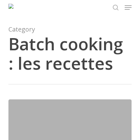
Menu
Skip
to
search
main
content
Category
Batch cooking
: les recettes