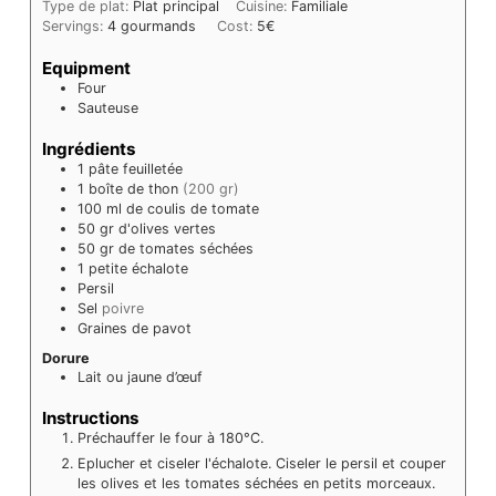
Type de plat:
Plat principal
Cuisine:
Familiale
Servings:
4
gourmands
Cost:
5€
Equipment
Four
Sauteuse
Ingrédients
1
pâte feuilletée
1
boîte de thon
(200 gr)
100
ml
de coulis de tomate
50
gr
d'olives vertes
50
gr
de tomates séchées
1
petite échalote
Persil
Sel
poivre
Graines de pavot
Dorure
Lait ou jaune d’œuf
Instructions
Préchauffer le four à 180°C.
Eplucher et ciseler l'échalote. Ciseler le persil et couper
les olives et les tomates séchées en petits morceaux.