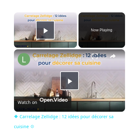
×
Now Playing
Play Video
×
🔶 Carrelage Zellidge : 12 idées pour décorer sa cuisine 💠
Play
Watch on
Video
🔶 Carrelage Zellidge : 12 idées pour décorer sa
cuisine 💠