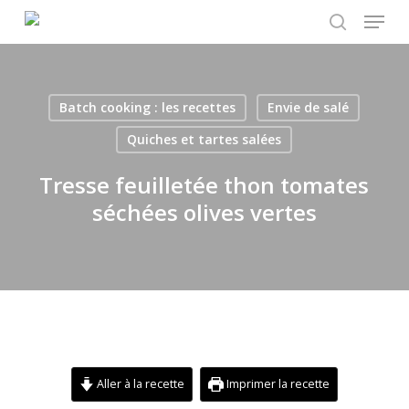
Menu
Skip
to
search
main
content
Batch cooking : les recettes
Envie de salé
Quiches et tartes salées
Tresse feuilletée thon tomates
séchées olives vertes
Aller à la recette
Imprimer la recette