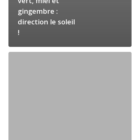
vert, miel et
gingembre :
direction le soleil
!