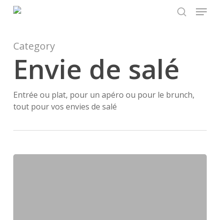
Menu
Skip
to
search
main
content
Category
Envie de salé
Entrée ou plat, pour un apéro ou pour le brunch,
tout pour vos envies de salé