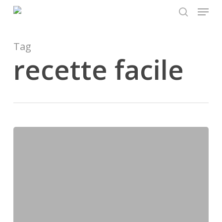
Menu
Skip
to
search
main
content
Tag
recette facile