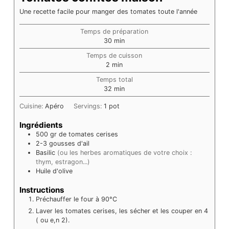
Une recette facile pour manger des tomates toute l'année
Temps de préparation
minutes
30
min
Temps de cuisson
minutes
2
min
Temps total
minutes
32
min
Cuisine:
Apéro
Servings:
1
pot
Ingrédients
500
gr de tomates cerises
2-3
gousses d'ail
Basilic
(ou les herbes aromatiques de votre choix :
thym, estragon...)
Huile d'olive
Instructions
Préchauffer le four à 90°C
Laver les tomates cerises, les sécher et les couper en 4
( ou e,n 2).