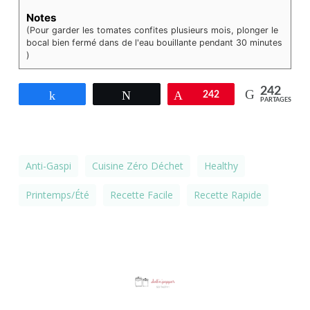
Notes
(Pour garder les tomates confites plusieurs mois, plonger le
bocal bien fermé dans de l'eau bouillante pendant 30 minutes
)
242
Partagez
Tweetez
Épingle
242
PARTAGES
Anti-Gaspi
Cuisine Zéro Déchet
Healthy
Printemps/été
Recette Facile
Recette Rapide