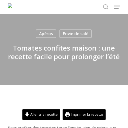
Menu
Skip
to
search
main
content
Apéros
Envie de salé
Tomates confites maison : une
recette facile pour prolonger l’été
Aller à la recette
Imprimer la recette
Pour profiter des tomates toute l’année, rien de mieux que