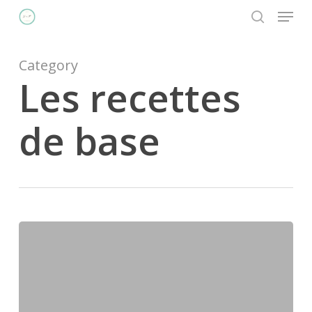
Menu
Skip
to
search
main
content
Category
Les recettes
de base