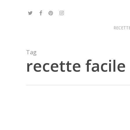
Skip
to
twitter
facebook
pinterest
instagram
main
content
RECETTE
Tag
recette facile