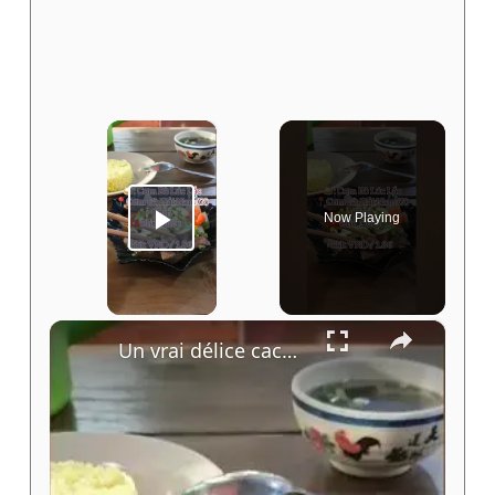
×
Now Playing
Play Video
×
Un vrai délice caché à Phu Quoc : le Bœuf Lúc Lắc 🍚🥩