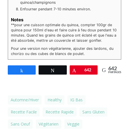
quinoa/champignons
Enfourner pendant 7-10 minutes environ.
Notes
**pour une cuisson optimale du quinoa, compter 100gr de
quinoa pour 150ml d'eau et faire cuire à feu doux pendant 10
minutes. Quand les grains de quinoa ont éclaté et que l'eau a
été absorbée, mettre un couvercle et laisser gonfler.
Pour une version non végétarienne, ajouter des lardons, du
chorizo ou des cubes de blancs de poulet.
642
Partagez
Tweetez
Épingle
642
PARTAGES
Automne/Hiver
Healthy
IG Bas
Recette Facile
Recette Rapide
Sans Gluten
Sans Oeuf
Végétarien
Veggie