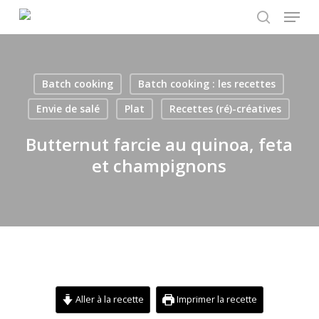
Menu
Skip
to
search
main
content
Batch cooking
Batch cooking : les recettes
Envie de salé
Plat
Recettes (ré)-créatives
Butternut farcie au quinoa, feta
et champignons
Aller à la recette
Imprimer la recette