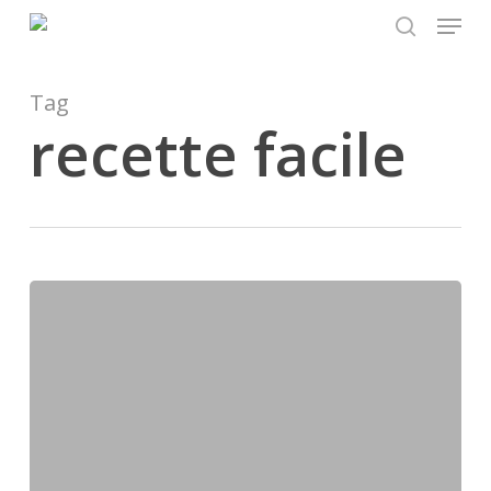
Menu
Skip
to
search
main
content
Tag
recette facile