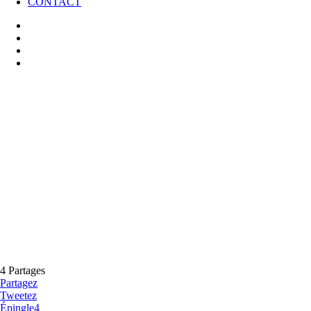
CONTACT
twitter
facebook
pinterest
instagram
4
Partages
Partagez
Tweetez
Épingle
4