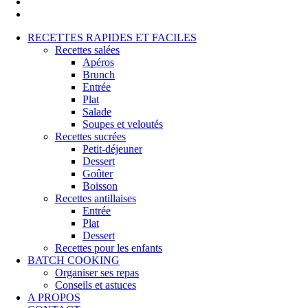
pinterest
instagram
Close
RECETTES RAPIDES ET FACILES
Menu
Recettes salées
Apéros
Brunch
Entrée
Plat
Salade
Soupes et veloutés
Recettes sucrées
Petit-déjeuner
Dessert
Goûter
Boisson
Recettes antillaises
Entrée
Plat
Dessert
Recettes pour les enfants
BATCH COOKING
Organiser ses repas
Conseils et astuces
A PROPOS