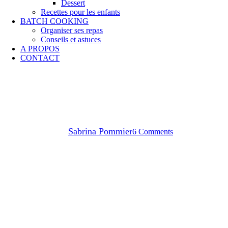
Dessert
Recettes pour les enfants
BATCH COOKING
Organiser ses repas
Conseils et astuces
A PROPOS
CONTACT
Envie de sucré
Goûter
Banana bread tout moelleux
By
Sabrina Pommier
6 Comments