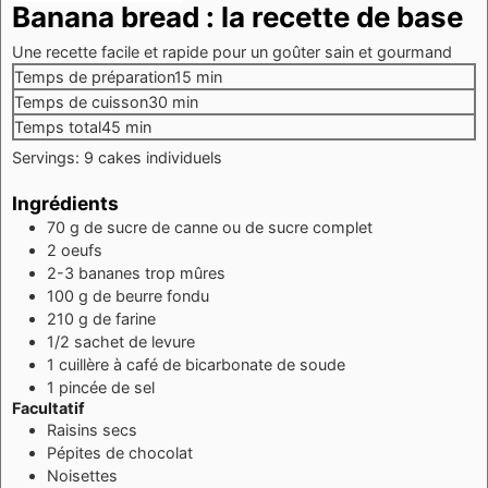
Banana bread : la recette de base
Une recette facile et rapide pour un goûter sain et gourmand
minutes
Temps de préparation
15
min
minutes
Temps de cuisson
30
min
minutes
Temps total
45
min
Servings:
9
cakes individuels
Ingrédients
70
g
de sucre de canne ou de sucre complet
2
oeufs
2-3
bananes trop mûres
100
g
de beurre fondu
210
g
de farine
1/2
sachet de levure
1
cuillère à café
de bicarbonate de soude
1
pincée
de sel
Facultatif
Raisins secs
Pépites de chocolat
Noisettes