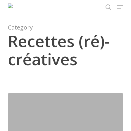
Menu
Skip
to
search
main
content
Category
Recettes (ré)-
créatives