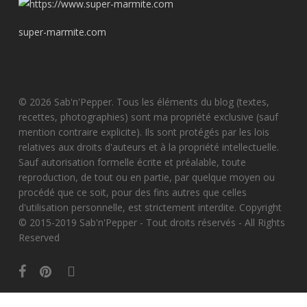
super-marmite.com
© 2026 Sab'n'Pepper. Tous les éléments du blog (textes,
recettes, photographies) sont ma propriété exclusive (sauf
mention contraire explicite). Ils sont protégés par les lois
relatives aux droits d'auteurs et à la propriété intellectuelle.
Sauf autorisation formelle écrite et préalable, toute
reproduction, de tout ou en partie, par quelque moyen ou
procédé que ce soit, pour des fins autres que celles
d'utilisation personnelle, est strictement interdite. Copyright
© 2015-2019 Sab'n'Pepper - Tout droits réservés - All Rights
Reserved
facebook
pinterest
instagram