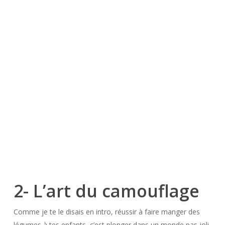
2- L’art du camouflage
Comme je te le disais en intro, réussir à faire manger des
légumes à tes enfants, c’est plonger dans un monde pas joli-