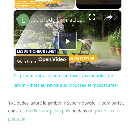
Play Video
×
Ce produit miracle pour nettoyer vos meubles de jardin - dites au revoir aux mousses et moisissures!
Play
Watch on
Video
Ce produit miracle pour nettoyer vos meubles de
jardin - dites au revoir aux mousses et moisissures!
Ti-Doudou adore le jambon ? Super nouvelle : il sera parfait
dans tes
muffins aux petits pois
ou dans ta
quiche aux
poireaux
.