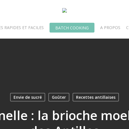
S RAPIDES ET FACILES
A PROPOS
C
BATCH COOKING
Envie de sucré
Goûter
Recettes antillaises
lle : la brioche moe