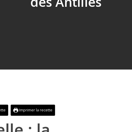
des Antilles
ette
Imprimer la recette
le : la