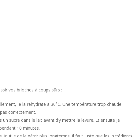
sir vos brioches à coups sûrs :
llement, je la réhydrate à 30°C. Une température trop chaude
ve pas correctement.
s un sucre dans le lait avant d’y mettre la levure. Et ensuite je
r pendant 10 minutes.
 Inutile de la pétrir plus longtemps. Il faut juste que les ingrédients