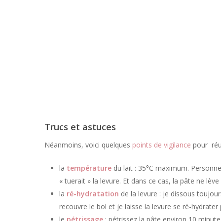
Trucs et astuces
Néanmoins, voici quelques
points de vigilance
pour réus
la
température
du lait : 35°C maximum. Personne
« tuerait » la levure. Et dans ce cas, la pâte ne lè
la
ré-hydratation
de la levure : je dissous toujour
recouvre le bol et je laisse la levure se ré-hydrate
le
pétrissage
: pétrissez la pâte environ 10 minutes.