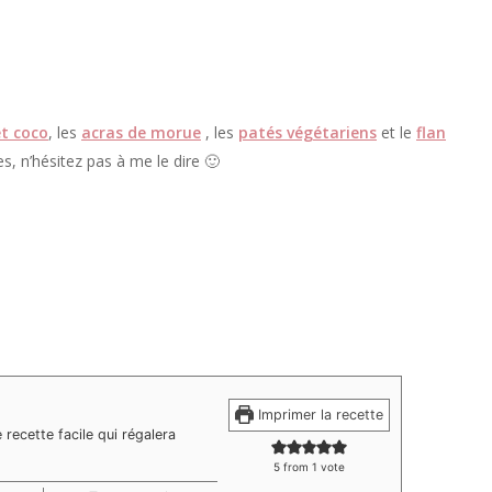
t coco
, les
acras de morue
, les
patés végétariens
et le
flan
es, n’hésitez pas à me le dire 🙂
Imprimer la recette
recette facile qui régalera
5
from 1 vote