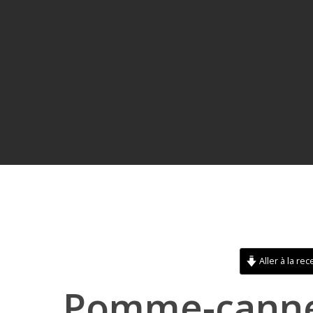
Aller à la rec
Hit enter to search or ESC to close
Pomme-cannel