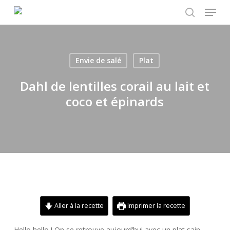
Menu
Skip
to
search
main
content
Envie de salé
Plat
Dahl de lentilles corail au lait et
coco et épinards
Aller à la recette
Imprimer la recette
Hello hello ! On se retrouve aujourd’hui avec un plat sain,