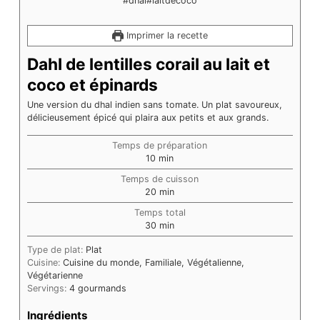
Imprimer la recette
Dahl de lentilles corail au lait et
coco et épinards
Une version du dhal indien sans tomate. Un plat savoureux,
délicieusement épicé qui plaira aux petits et aux grands.
Temps de préparation
minutes
10
min
Temps de cuisson
minutes
20
min
Temps total
minutes
30
min
Type de plat:
Plat
Cuisine:
Cuisine du monde, Familiale, Végétalienne,
Végétarienne
Servings:
4
gourmands
Ingrédients