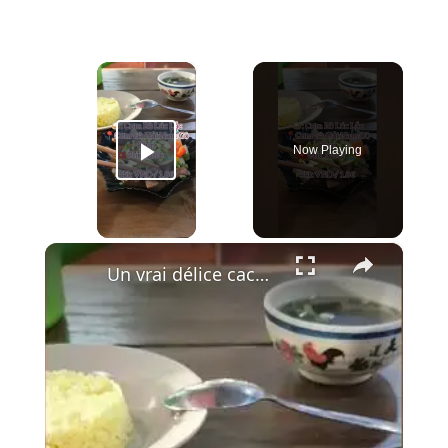
×
Now Playing
Play Video
×
Un vrai délice caché à Phu Quoc : le Bœuf Lúc Lắc 🍚🥩