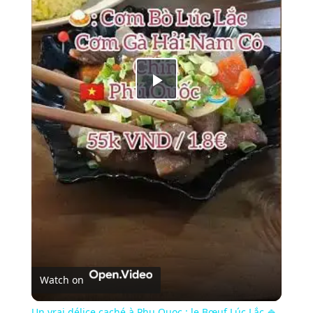
Play
Video
Watch on
Un vrai délice caché à Phu Quoc : le Bœuf Lúc Lắc 🍚