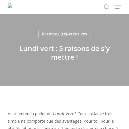
Menu
Skip
to
search
main
content
Recettes (ré)-créatives
Lundi vert : 5 raisons de s’y
mettre !
As-tu entendu parler du
Lundi Vert
? Cette initiative très
simple ne comporte que des avantages. Pour toi, pour la
planète et pour les animaux. Il ne reste plus qu’une chose à