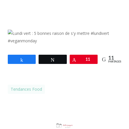
11
Partagez
Tweetez
Épingle
11
PARTAGES
Tendances Food