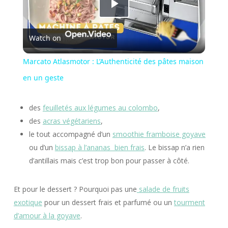
Play
Watch on
Video
Marcato Atlasmotor : L’Authenticité des pâtes maison
en un geste
des
feuilletés aux légumes au colombo
,
des
acras végétariens
,
le tout accompagné d’un
smoothie framboise goyave
ou d’un
bissap à l’ananas bien frais
. Le bissap n’a rien
d’antillais mais c’est trop bon pour passer à côté.
Et pour le dessert ? Pourquoi pas une
salade de fruits
exotique
pour un dessert frais et parfumé ou un
tourment
d’amour à la goyave
.