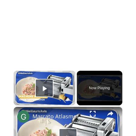
×
Now Playing
Play Video
×
Marcato Atlasmotor : L’Authenticité des pâtes maison en un geste