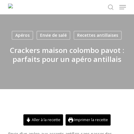
Menu
Skip
to
search
main
content
Apéros
Envie de salé
Recettes antillaises
Crackers maison colombo pavot :
parfaits pour un apéro antillais
Aller à la recette
Imprimer la recette
Envie d’un apéro aux accents antillais sans passer des