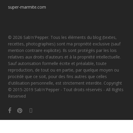
super-marmite.com
© 2026 Sab'n'Pepper. Tous les éléments du blog (textes,
recettes, photographies) sont ma propriété exclusive (sauf
mention contraire explicite). Ils sont protégés par les lois
relatives aux droits d'auteurs et à la propriété intellectuelle.
Sauf autorisation formelle écrite et préalable, toute
reproduction, de tout ou en partie, par quelque moyen ou
procédé que ce soit, pour des fins autres que celles
d'utilisation personnelle, est strictement interdite. Copyright
© 2015-2019 Sab'n'Pepper - Tout droits réservés - All Rights
Reserved
facebook
pinterest
instagram