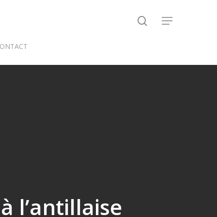
search
Menu
ONTACT
 l’antillaise