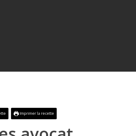
ette
Imprimer la recette
es avocat