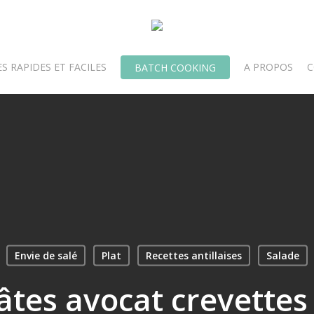
S RAPIDES ET FACILES
A PROPOS
C
BATCH COOKING
Envie de salé
Plat
Recettes antillaises
Salade
tes avocat crevettes à