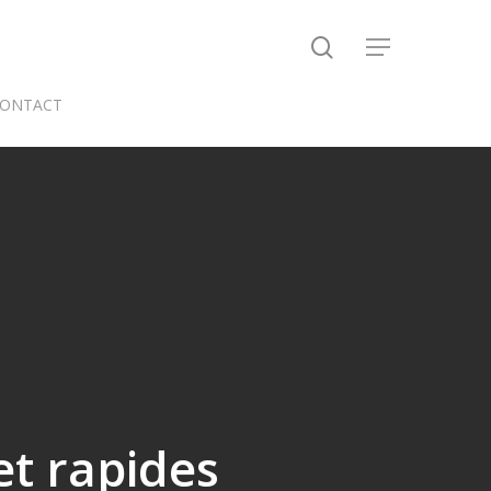
search
Menu
ONTACT
 et rapides