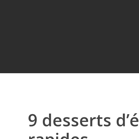
9 desserts d’é
Hit enter to search or ESC to close